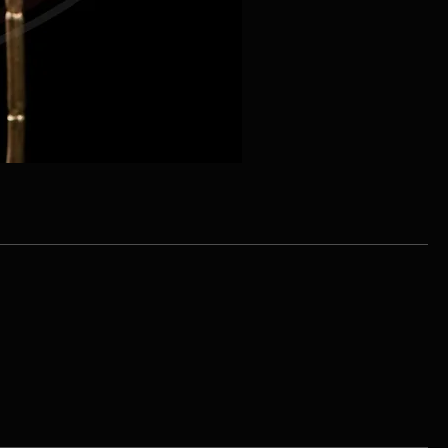
Tige de pivoine 2 tons velou