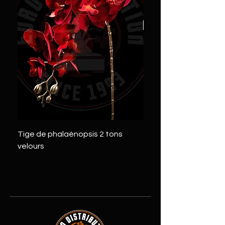
Tige de phalaénopsis 2 tons
Tige de pivoine 2 tons
velours