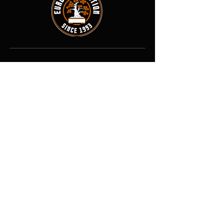
Contact
Adresse : 8 rue des Forges, 71800
La Clayette, France
Tél :
03-85-24-73-54
E-mail :
↓
↓ ↓
eurodistribution.2@orange.fr
Boutique
Tout voir
Plantes
Pots