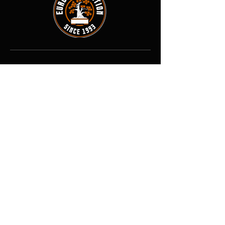
Contact
Adresse : 8 rue des Forges, 71800
La Clayette, France
Tél :
03-85-24-73-54
E-mail :
↓
↓ ↓
eurodistribution.2@orange.fr
Boutique
Tout voir
Plantes
Pots