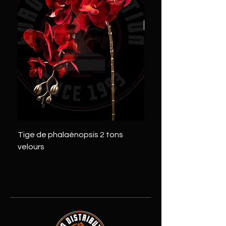
Tige de phalaénopsis 2 tons
Tige de pivoine 2 tons
velours