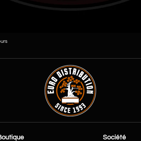
ours
Boutique
Société