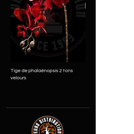
Tige de phalaénopsis 2 tons
Tige de pivoine 2 tons
velours