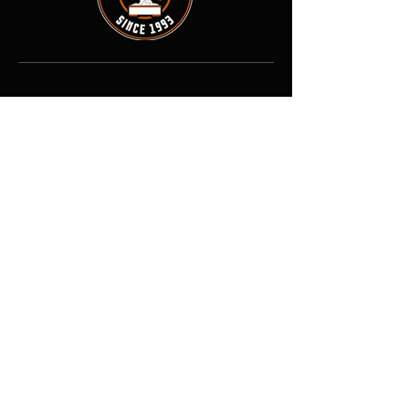
Contact
Adresse : 8 rue des Forges, 71800
La Clayette, France
Tél :
03-85-24-73-54
E-mail :
↓
↓ ↓
eurodistribution.2@orange.fr
Boutique
Tout voir
Plantes
Pots
Promo