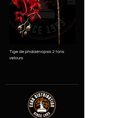
Tige de phalaénopsis 2 tons
Tige de pivoine 2 tons
velours