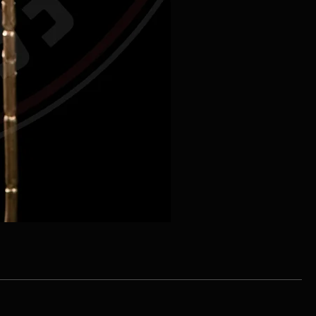
Tige de pivoine 2 tons velou