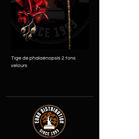
Tige de phalaénopsis 2 tons
Tige de pivoine 2 tons
velours