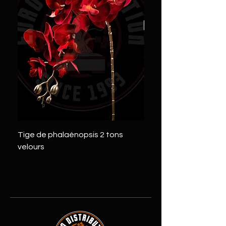
Tige de phalaénopsis 2 tons
Tige de pivoine 2 tons
velours