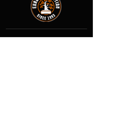
Contact
Adresse : 8 rue des Forges, 71800
La Clayette, France
Tél :
03-85-24-73-54
E-mail :
↓
↓ ↓
eurodistribution.2@orange.fr
Boutique
Tout voir
Plantes
Pots